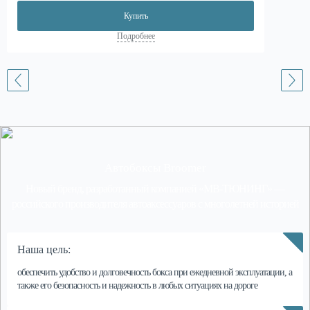
Купить
Подробнее
Автобоксы Broomer
Новый бренд, разработанный компанией
«МВ-ТЮНИНГ»
—
российского производителя автоаксессуаров с многолетней историей
Наша цель:
обеспечить удобство и долговечность бокса
при ежедневной эксплуатации, а
также его безопасность и надежность в любых ситуациях на дороге