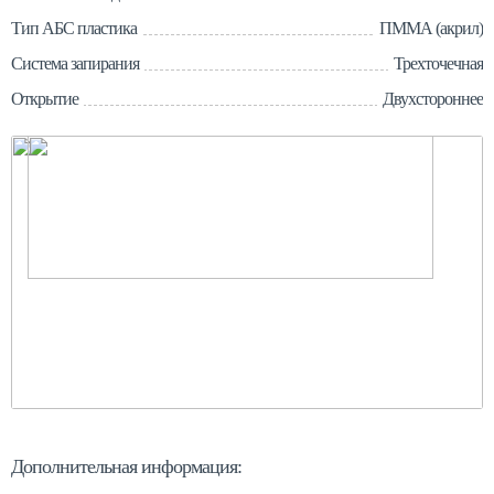
Тип АБС пластика
ПММА (акрил)
Система запирания
Трехточечная
Открытие
Двухстороннее
Приобретая автобокс торговой марки Broomer,
Вы
получаете
уникальный продукт российского
производства
с надежной и удобной в эксплуатации
фурнитурой.
Дополнительная информация: