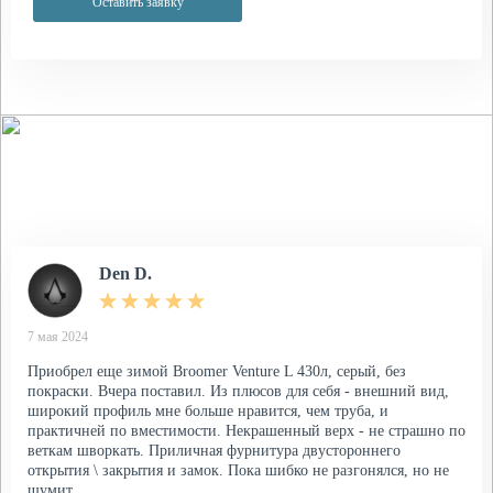
Оставить заявку
Отзывы
Что говорят о нас наши клиенты
Den D.
7 мая 2024
Приобрел еще зимой Broomer Venture L 430л, серый, без
покраски. Вчера поставил. Из плюсов для себя - внешний вид,
широкий профиль мне больше нравится, чем труба, и
практичней по вместимости. Некрашенный верх - не страшно по
веткам шворкать. Приличная фурнитура двустороннего
открытия \ закрытия и замок. Пока шибко не разгонялся, но не
шумит