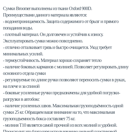
Сумки Broomer выполнены из ткани Oxford 900D.
Преимуществами данного материала являются:
- водонепроницаемость. Защита содержимого от брызг и прямого
попадания воды.
- плотный материал. Он долговечен и устойчив к износу.
Эксплуатировать сумки можно повседневно.
- отлично отталкивает грязь и быстро очищается. Уход требует
минимальных усилий.
- термоустойчивость. Материал хорошо сохраняет тепло
- наличие боковых карманов с молнией. Позволяет регулировать длину
основного отдела сумки
- регулируемые по длине ручки позволяют переносить сумки в руках,
на плече и за спиной
- боковые усиленные ручки предназначены для удобной погрузки-
разгрузки в автобокс
- наличие усиленных швов. Максимальная грузоподъёмность одной
сумки 25 кг. Обращаем ваше внимание на то, что максимальная
грузоподъемность бокса составляет 75 кг.
- молния Т10 является самой прочной из всех молний и удобной.
Происходит это благодаря использованию цельной пластиковой